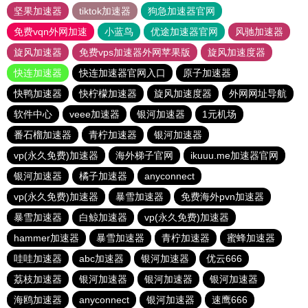
坚果加速器
tiktok加速器
狗急加速器官网
免费vqn外网加速
小蓝鸟
优途加速器官网
风驰加速器
旋风加速器
免费vps加速器外网苹果版
旋风加速度器
快连加速器
快连加速器官网入口
原子加速器
快鸭加速器
快柠檬加速器
旋风加速度器
外网网址导航
软件中心
veee加速器
银河加速器
1元机场
番石榴加速器
青柠加速器
银河加速器
vp(永久免费)加速器
海外梯子官网
ikuuu.me加速器官网
银河加速器
橘子加速器
anyconnect
vp(永久免费)加速器
暴雪加速器
免费海外pvn加速器
暴雪加速器
白鲸加速器
vp(永久免费)加速器
hammer加速器
暴雪加速器
青柠加速器
蜜蜂加速器
哇哇加速器
abc加速器
银河加速器
优云666
荔枝加速器
银河加速器
银河加速器
银河加速器
海鸥加速器
anyconnect
银河加速器
速鹰666