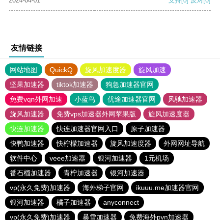
2024-04-01
支持
[0]
反对
[0]
友情链接
网站地图
QuickQ
旋风加速度器
旋风加速
坚果加速器
tiktok加速器
狗急加速器官网
免费vqn外网加速
小蓝鸟
优途加速器官网
风驰加速器
旋风加速器
免费vps加速器外网苹果版
旋风加速度器
快连加速器
快连加速器官网入口
原子加速器
快鸭加速器
快柠檬加速器
旋风加速度器
外网网址导航
软件中心
veee加速器
银河加速器
1元机场
番石榴加速器
青柠加速器
银河加速器
vp(永久免费)加速器
海外梯子官网
ikuuu.me加速器官网
银河加速器
橘子加速器
anyconnect
vp(永久免费)加速器
暴雪加速器
免费海外pvn加速器