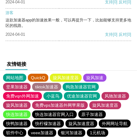
2024-04-01
支持
[0]
反对
[0]
游客
这款加速器app的加速效果一般，可以再提升一下，比如能够支持更多地
区的线路。
2024-04-01
支持
[0]
反对
[0]
友情链接
网站地图
QuickQ
旋风加速度器
旋风加速
坚果加速器
tiktok加速器
狗急加速器官网
免费vqn外网加速
小蓝鸟
优途加速器官网
风驰加速器
旋风加速器
免费vps加速器外网苹果版
旋风加速度器
快连加速器
快连加速器官网入口
原子加速器
快鸭加速器
快柠檬加速器
旋风加速度器
外网网址导航
软件中心
veee加速器
银河加速器
1元机场