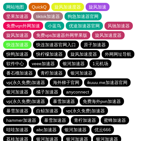
网站地图
QuickQ
旋风加速度器
旋风加速
坚果加速器
tiktok加速器
狗急加速器官网
免费vqn外网加速
小蓝鸟
优途加速器官网
风驰加速器
旋风加速器
免费vps加速器外网苹果版
旋风加速度器
快连加速器
快连加速器官网入口
原子加速器
快鸭加速器
快柠檬加速器
旋风加速度器
外网网址导航
软件中心
veee加速器
银河加速器
1元机场
番石榴加速器
青柠加速器
银河加速器
vp(永久免费)加速器
海外梯子官网
ikuuu.me加速器官网
银河加速器
橘子加速器
anyconnect
vp(永久免费)加速器
暴雪加速器
免费海外pvn加速器
暴雪加速器
白鲸加速器
vp(永久免费)加速器
hammer加速器
暴雪加速器
青柠加速器
蜜蜂加速器
哇哇加速器
abc加速器
银河加速器
优云666
荔枝加速器
银河加速器
银河加速器
银河加速器