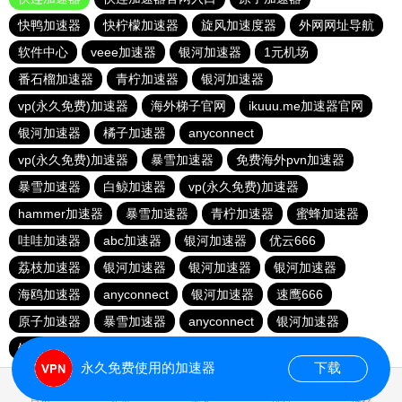
快鸭加速器
快柠檬加速器
旋风加速度器
外网网址导航
软件中心
veee加速器
银河加速器
1元机场
番石榴加速器
青柠加速器
银河加速器
vp(永久免费)加速器
海外梯子官网
ikuuu.me加速器官网
银河加速器
橘子加速器
anyconnect
vp(永久免费)加速器
暴雪加速器
免费海外pvn加速器
暴雪加速器
白鲸加速器
vp(永久免费)加速器
hammer加速器
暴雪加速器
青柠加速器
蜜蜂加速器
哇哇加速器
abc加速器
银河加速器
优云666
荔枝加速器
银河加速器
银河加速器
银河加速器
海鸥加速器
anyconnect
银河加速器
速鹰666
原子加速器
暴雪加速器
anyconnect
银河加速器
银河加速器
1元机场
anyconnect
永久免费使用的加速器
下载
0.093354s
首页
安卓
苹果
排行
推荐