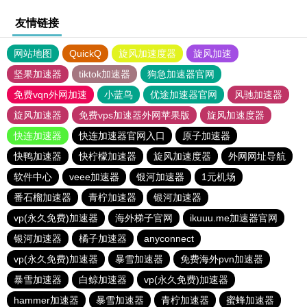
友情链接
网站地图
QuickQ
旋风加速度器
旋风加速
坚果加速器
tiktok加速器
狗急加速器官网
免费vqn外网加速
小蓝鸟
优途加速器官网
风驰加速器
旋风加速器
免费vps加速器外网苹果版
旋风加速度器
快连加速器
快连加速器官网入口
原子加速器
快鸭加速器
快柠檬加速器
旋风加速度器
外网网址导航
软件中心
veee加速器
银河加速器
1元机场
番石榴加速器
青柠加速器
银河加速器
vp(永久免费)加速器
海外梯子官网
ikuuu.me加速器官网
银河加速器
橘子加速器
anyconnect
vp(永久免费)加速器
暴雪加速器
免费海外pvn加速器
暴雪加速器
白鲸加速器
vp(永久免费)加速器
hammer加速器
暴雪加速器
青柠加速器
蜜蜂加速器