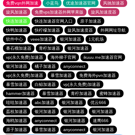
免费vqn外网加速
小蓝鸟
优途加速器官网
风驰加速器
旋风加速器
免费vps加速器外网苹果版
旋风加速度器
快连加速器
快连加速器官网入口
原子加速器
快鸭加速器
快柠檬加速器
旋风加速度器
外网网址导航
软件中心
veee加速器
银河加速器
1元机场
番石榴加速器
青柠加速器
银河加速器
vp(永久免费)加速器
海外梯子官网
ikuuu.me加速器官网
银河加速器
橘子加速器
anyconnect
vp(永久免费)加速器
暴雪加速器
免费海外pvn加速器
暴雪加速器
白鲸加速器
vp(永久免费)加速器
hammer加速器
暴雪加速器
青柠加速器
蜜蜂加速器
哇哇加速器
abc加速器
银河加速器
优云666
荔枝加速器
银河加速器
银河加速器
银河加速器
海鸥加速器
anyconnect
银河加速器
速鹰666
原子加速器
暴雪加速器
anyconnect
银河加速器