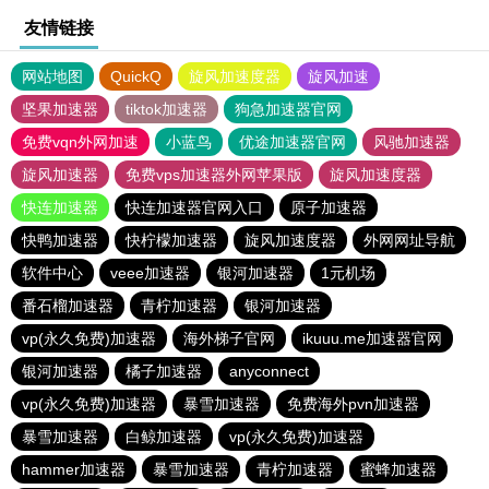
友情链接
网站地图
QuickQ
旋风加速度器
旋风加速
坚果加速器
tiktok加速器
狗急加速器官网
免费vqn外网加速
小蓝鸟
优途加速器官网
风驰加速器
旋风加速器
免费vps加速器外网苹果版
旋风加速度器
快连加速器
快连加速器官网入口
原子加速器
快鸭加速器
快柠檬加速器
旋风加速度器
外网网址导航
软件中心
veee加速器
银河加速器
1元机场
番石榴加速器
青柠加速器
银河加速器
vp(永久免费)加速器
海外梯子官网
ikuuu.me加速器官网
银河加速器
橘子加速器
anyconnect
vp(永久免费)加速器
暴雪加速器
免费海外pvn加速器
暴雪加速器
白鲸加速器
vp(永久免费)加速器
hammer加速器
暴雪加速器
青柠加速器
蜜蜂加速器