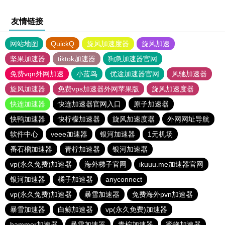
友情链接
网站地图
QuickQ
旋风加速度器
旋风加速
坚果加速器
tiktok加速器
狗急加速器官网
免费vqn外网加速
小蓝鸟
优途加速器官网
风驰加速器
旋风加速器
免费vps加速器外网苹果版
旋风加速度器
快连加速器
快连加速器官网入口
原子加速器
快鸭加速器
快柠檬加速器
旋风加速度器
外网网址导航
软件中心
veee加速器
银河加速器
1元机场
番石榴加速器
青柠加速器
银河加速器
vp(永久免费)加速器
海外梯子官网
ikuuu.me加速器官网
银河加速器
橘子加速器
anyconnect
vp(永久免费)加速器
暴雪加速器
免费海外pvn加速器
暴雪加速器
白鲸加速器
vp(永久免费)加速器
hammer加速器
暴雪加速器
青柠加速器
蜜蜂加速器