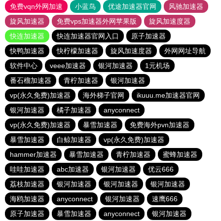
免费vqn外网加速
小蓝鸟
优途加速器官网
风驰加速器
旋风加速器
免费vps加速器外网苹果版
旋风加速度器
快连加速器
快连加速器官网入口
原子加速器
快鸭加速器
快柠檬加速器
旋风加速度器
外网网址导航
软件中心
veee加速器
银河加速器
1元机场
番石榴加速器
青柠加速器
银河加速器
vp(永久免费)加速器
海外梯子官网
ikuuu.me加速器官网
银河加速器
橘子加速器
anyconnect
vp(永久免费)加速器
暴雪加速器
免费海外pvn加速器
暴雪加速器
白鲸加速器
vp(永久免费)加速器
hammer加速器
暴雪加速器
青柠加速器
蜜蜂加速器
哇哇加速器
abc加速器
银河加速器
优云666
荔枝加速器
银河加速器
银河加速器
银河加速器
海鸥加速器
anyconnect
银河加速器
速鹰666
原子加速器
暴雪加速器
anyconnect
银河加速器