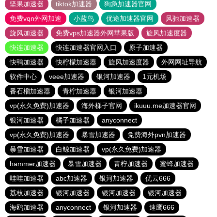
坚果加速器
tiktok加速器
狗急加速器官网
免费vqn外网加速
小蓝鸟
优途加速器官网
风驰加速器
旋风加速器
免费vps加速器外网苹果版
旋风加速度器
快连加速器
快连加速器官网入口
原子加速器
快鸭加速器
快柠檬加速器
旋风加速度器
外网网址导航
软件中心
veee加速器
银河加速器
1元机场
番石榴加速器
青柠加速器
银河加速器
vp(永久免费)加速器
海外梯子官网
ikuuu.me加速器官网
银河加速器
橘子加速器
anyconnect
vp(永久免费)加速器
暴雪加速器
免费海外pvn加速器
暴雪加速器
白鲸加速器
vp(永久免费)加速器
hammer加速器
暴雪加速器
青柠加速器
蜜蜂加速器
哇哇加速器
abc加速器
银河加速器
优云666
荔枝加速器
银河加速器
银河加速器
银河加速器
海鸥加速器
anyconnect
银河加速器
速鹰666