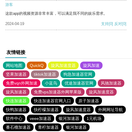
游客
这款app的视频资源非常丰富，可以满足我不同的娱乐需求。
2024-04-19
支持
[0]
反对
[0]
友情链接
网站地图
QuickQ
旋风加速度器
旋风加速
坚果加速器
tiktok加速器
狗急加速器官网
免费vqn外网加速
小蓝鸟
优途加速器官网
风驰加速器
旋风加速器
免费vps加速器外网苹果版
旋风加速度器
快连加速器
快连加速器官网入口
原子加速器
快鸭加速器
快柠檬加速器
旋风加速度器
外网网址导航
软件中心
veee加速器
银河加速器
1元机场
番石榴加速器
青柠加速器
银河加速器