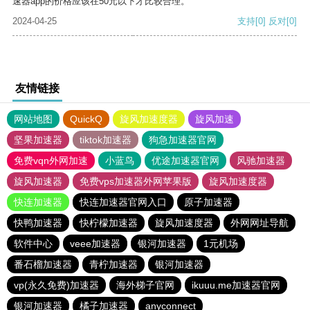
速器app的价格应该在50元以下才比较合理。
2024-04-25
支持
[0]
反对
[0]
友情链接
网站地图
QuickQ
旋风加速度器
旋风加速
坚果加速器
tiktok加速器
狗急加速器官网
免费vqn外网加速
小蓝鸟
优途加速器官网
风驰加速器
旋风加速器
免费vps加速器外网苹果版
旋风加速度器
快连加速器
快连加速器官网入口
原子加速器
快鸭加速器
快柠檬加速器
旋风加速度器
外网网址导航
软件中心
veee加速器
银河加速器
1元机场
番石榴加速器
青柠加速器
银河加速器
vp(永久免费)加速器
海外梯子官网
ikuuu.me加速器官网
银河加速器
橘子加速器
anyconnect