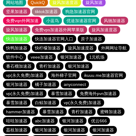
网站地图
QuickQ
旋风加速度器
旋风加速
坚果加速器
tiktok加速器
狗急加速器官网
免费vqn外网加速
小蓝鸟
优途加速器官网
风驰加速器
旋风加速器
免费vps加速器外网苹果版
旋风加速度器
快连加速器
快连加速器官网入口
原子加速器
快鸭加速器
快柠檬加速器
旋风加速度器
外网网址导航
软件中心
veee加速器
银河加速器
1元机场
番石榴加速器
青柠加速器
银河加速器
vp(永久免费)加速器
海外梯子官网
ikuuu.me加速器官网
银河加速器
橘子加速器
anyconnect
vp(永久免费)加速器
暴雪加速器
免费海外pvn加速器
暴雪加速器
白鲸加速器
vp(永久免费)加速器
hammer加速器
暴雪加速器
青柠加速器
蜜蜂加速器
哇哇加速器
abc加速器
银河加速器
优云666
荔枝加速器
银河加速器
银河加速器
银河加速器