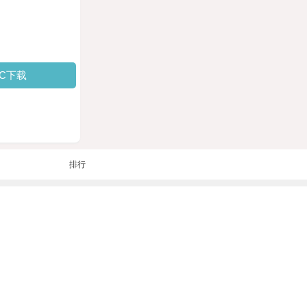
PC下载
排行