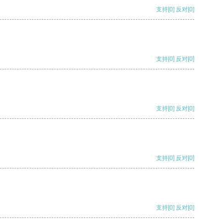
支持
[0]
反对
[0]
支持
[0]
反对
[0]
支持
[0]
反对
[0]
支持
[0]
反对
[0]
支持
[0]
反对
[0]