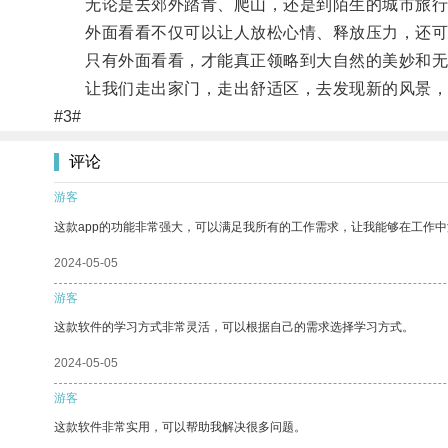
无论是去郊外踏青、爬山，还是到陌生的城市旅行
外面看看不仅可以让人放松心情、释放压力，还可
只有外面看看，才能真正领略到大自然的美妙和无
让我们走出家门，走出舒适区，去发现新的风景，
#3#
评论
游客
这款app的功能非常强大，可以满足我所有的工作需求，让我能够在工作
2024-05-05
游客
这款软件的学习方式非常灵活，可以根据自己的需求选择学习方式。
2024-05-05
游客
这款软件非常实用，可以帮助我解决很多问题。