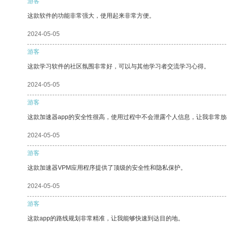
游客
这款软件的功能非常强大，使用起来非常方便。
2024-05-05
游客
这款学习软件的社区氛围非常好，可以与其他学习者交流学习心得。
2024-05-05
游客
这款加速器app的安全性很高，使用过程中不会泄露个人信息，让我非常放
2024-05-05
游客
这款加速器VPM应用程序提供了顶级的安全性和隐私保护。
2024-05-05
游客
这款app的路线规划非常精准，让我能够快速到达目的地。