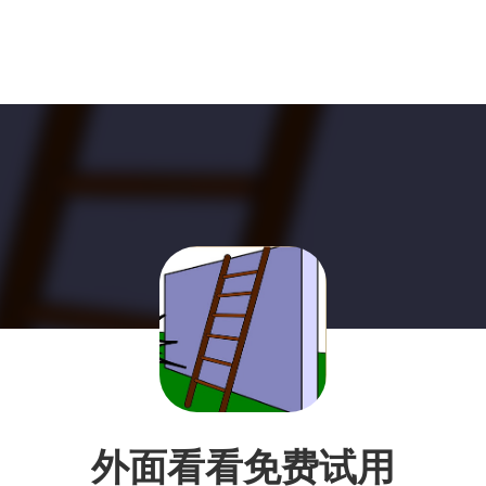
外面看看免费试用