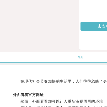
安
简介
在现代社会节奏加快的生活里，人们往往忽略了身
外面看看官方网址
然而，外面看看却可以让人重新审视周围的环境，