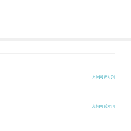
支持
[0]
反对
[0]
支持
[0]
反对
[0]