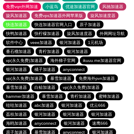
免费vqn外网加速
小蓝鸟
优途加速器官网
风驰加速器
旋风加速器
免费vps加速器外网苹果版
旋风加速度器
快连加速器
快连加速器官网入口
原子加速器
快鸭加速器
快柠檬加速器
旋风加速度器
外网网址导航
软件中心
veee加速器
银河加速器
1元机场
番石榴加速器
青柠加速器
银河加速器
vp(永久免费)加速器
海外梯子官网
ikuuu.me加速器官网
银河加速器
橘子加速器
anyconnect
vp(永久免费)加速器
暴雪加速器
免费海外pvn加速器
暴雪加速器
白鲸加速器
vp(永久免费)加速器
hammer加速器
暴雪加速器
青柠加速器
蜜蜂加速器
哇哇加速器
abc加速器
银河加速器
优云666
荔枝加速器
银河加速器
银河加速器
银河加速器
海鸥加速器
anyconnect
银河加速器
速鹰666
原子加速器
暴雪加速器
anyconnect
银河加速器