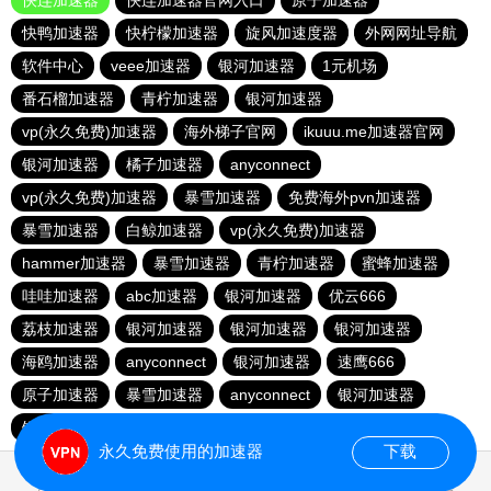
快连加速器
快连加速器官网入口
原子加速器
快鸭加速器
快柠檬加速器
旋风加速度器
外网网址导航
软件中心
veee加速器
银河加速器
1元机场
番石榴加速器
青柠加速器
银河加速器
vp(永久免费)加速器
海外梯子官网
ikuuu.me加速器官网
银河加速器
橘子加速器
anyconnect
vp(永久免费)加速器
暴雪加速器
免费海外pvn加速器
暴雪加速器
白鲸加速器
vp(永久免费)加速器
hammer加速器
暴雪加速器
青柠加速器
蜜蜂加速器
哇哇加速器
abc加速器
银河加速器
优云666
荔枝加速器
银河加速器
银河加速器
银河加速器
海鸥加速器
anyconnect
银河加速器
速鹰666
原子加速器
暴雪加速器
anyconnect
银河加速器
银河加速器
1元机场
anyconnect
永久免费使用的加速器
下载
0.275216s