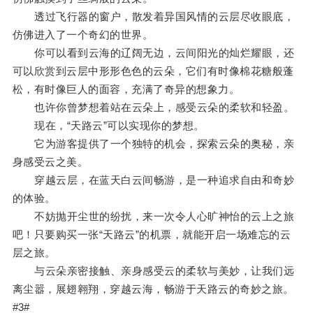
透过飞行器的窗户，散发着异国风情的云层尽收眼底，
仿佛进入了一个奇幻的世界。
你可以看到云海的辽阔无边，云间阳光的灿烂耀眼，还
可以欣赏到云层中形形色色的云朵，它们有时像棉花糖般蓬
松，有时像巨人的面容，充满了奇异的想象力。
也许你曾梦想着站在云朵上，感受云朵的柔软和轻盈。
现在，“天路云”可以实现你的梦想。
它为游客提供了一个独特的机会，探索云朵的奥秘，亲
身感受云之美。
穿越云层，在蓝天白云间畅游，是一种追求自由和奇妙
的体验。
不妨抛开尘世的纷扰，来一次令人心旷神怡的云上之旅
吧！只要购买一张“天路云”的机票，就能开启一场难忘的云
层之旅。
与云朵亲密接触、亲身感受云的柔软与美妙，让我们远
离尘嚣，展翅翱翔，穿越云海，畅游于天路云的奇妙之旅。
#3#