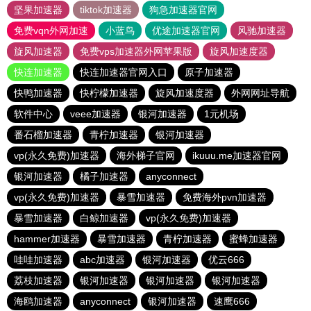
坚果加速器
tiktok加速器
狗急加速器官网
免费vqn外网加速
小蓝鸟
优途加速器官网
风驰加速器
旋风加速器
免费vps加速器外网苹果版
旋风加速度器
快连加速器
快连加速器官网入口
原子加速器
快鸭加速器
快柠檬加速器
旋风加速度器
外网网址导航
软件中心
veee加速器
银河加速器
1元机场
番石榴加速器
青柠加速器
银河加速器
vp(永久免费)加速器
海外梯子官网
ikuuu.me加速器官网
银河加速器
橘子加速器
anyconnect
vp(永久免费)加速器
暴雪加速器
免费海外pvn加速器
暴雪加速器
白鲸加速器
vp(永久免费)加速器
hammer加速器
暴雪加速器
青柠加速器
蜜蜂加速器
哇哇加速器
abc加速器
银河加速器
优云666
荔枝加速器
银河加速器
银河加速器
银河加速器
海鸥加速器
anyconnect
银河加速器
速鹰666