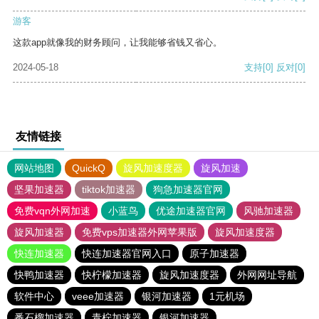
游客
这款app就像我的财务顾问，让我能够省钱又省心。
2024-05-18
支持
[0]
反对
[0]
友情链接
网站地图
QuickQ
旋风加速度器
旋风加速
坚果加速器
tiktok加速器
狗急加速器官网
免费vqn外网加速
小蓝鸟
优途加速器官网
风驰加速器
旋风加速器
免费vps加速器外网苹果版
旋风加速度器
快连加速器
快连加速器官网入口
原子加速器
快鸭加速器
快柠檬加速器
旋风加速度器
外网网址导航
软件中心
veee加速器
银河加速器
1元机场
番石榴加速器
青柠加速器
银河加速器