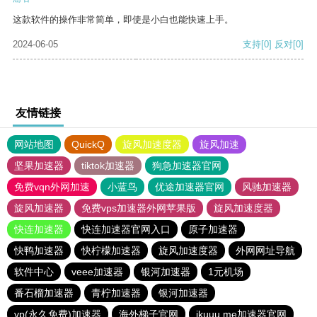
这款软件的操作非常简单，即使是小白也能快速上手。
2024-06-05
支持
[0]
反对
[0]
友情链接
网站地图
QuickQ
旋风加速度器
旋风加速
坚果加速器
tiktok加速器
狗急加速器官网
免费vqn外网加速
小蓝鸟
优途加速器官网
风驰加速器
旋风加速器
免费vps加速器外网苹果版
旋风加速度器
快连加速器
快连加速器官网入口
原子加速器
快鸭加速器
快柠檬加速器
旋风加速度器
外网网址导航
软件中心
veee加速器
银河加速器
1元机场
番石榴加速器
青柠加速器
银河加速器
vp(永久免费)加速器
海外梯子官网
ikuuu.me加速器官网