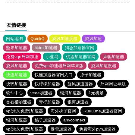
友情链接
网站地图
QuickQ
旋风加速度器
旋风加速
坚果加速器
tiktok加速器
狗急加速器官网
免费vqn外网加速
小蓝鸟
优途加速器官网
风驰加速器
旋风加速器
免费vps加速器外网苹果版
旋风加速度器
快连加速器
快连加速器官网入口
原子加速器
快鸭加速器
快柠檬加速器
旋风加速度器
外网网址导航
软件中心
veee加速器
银河加速器
1元机场
番石榴加速器
青柠加速器
银河加速器
vp(永久免费)加速器
海外梯子官网
ikuuu.me加速器官网
银河加速器
橘子加速器
anyconnect
vp(永久免费)加速器
暴雪加速器
免费海外pvn加速器