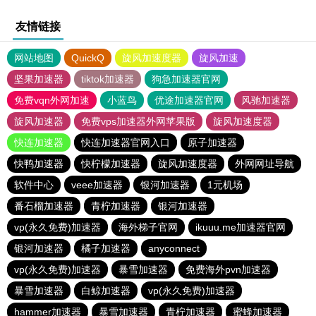
友情链接
网站地图
QuickQ
旋风加速度器
旋风加速
坚果加速器
tiktok加速器
狗急加速器官网
免费vqn外网加速
小蓝鸟
优途加速器官网
风驰加速器
旋风加速器
免费vps加速器外网苹果版
旋风加速度器
快连加速器
快连加速器官网入口
原子加速器
快鸭加速器
快柠檬加速器
旋风加速度器
外网网址导航
软件中心
veee加速器
银河加速器
1元机场
番石榴加速器
青柠加速器
银河加速器
vp(永久免费)加速器
海外梯子官网
ikuuu.me加速器官网
银河加速器
橘子加速器
anyconnect
vp(永久免费)加速器
暴雪加速器
免费海外pvn加速器
暴雪加速器
白鲸加速器
vp(永久免费)加速器
hammer加速器
暴雪加速器
青柠加速器
蜜蜂加速器