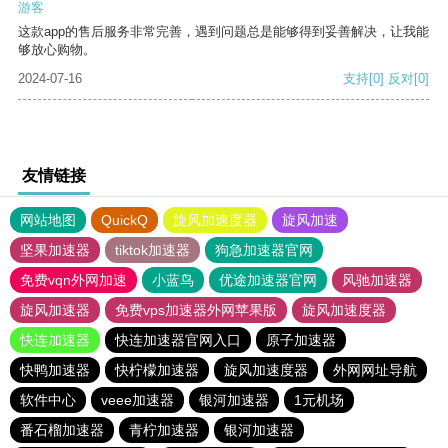
游客
这款app的售后服务非常完善，遇到问题总是能够得到妥善解决，让我能
够放心购物。
2024-07-16
支持
[0]
反对
[0]
友情链接
网站地图
QuickQ
旋风加速度器
旋风加速
坚果加速器
tiktok加速器
狗急加速器官网
免费vqn外网加速
小蓝鸟
优途加速器官网
风驰加速器
旋风加速器
免费vps加速器外网苹果版
旋风加速度器
快连加速器
快连加速器官网入口
原子加速器
快鸭加速器
快柠檬加速器
旋风加速度器
外网网址导航
软件中心
veee加速器
银河加速器
1元机场
番石榴加速器
青柠加速器
银河加速器