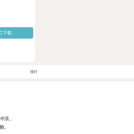
PC下载
排行
冲浪。
畅。