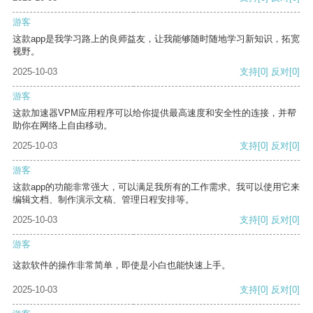
游客
这款app是我学习路上的良师益友，让我能够随时随地学习新知识，拓宽
视野。
2025-10-03
支持
[0]
反对
[0]
游客
这款加速器VPM应用程序可以给你提供最高速度和安全性的连接，并帮
助你在网络上自由移动。
2025-10-03
支持
[0]
反对
[0]
游客
这款app的功能非常强大，可以满足我所有的工作需求。我可以使用它来
编辑文档、制作演示文稿、管理日程安排等。
2025-10-03
支持
[0]
反对
[0]
游客
这款软件的操作非常简单，即使是小白也能快速上手。
2025-10-03
支持
[0]
反对
[0]