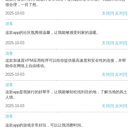
很合理，一目了然。
2025-10-03
支持
[0]
反对
[0]
游客
这款app的社区氛围很温馨，让我能够感受到家的温暖。
2025-10-03
支持
[0]
反对
[0]
游客
这款加速器VPM应用程序可以给你提供最高速度和安全性的连接，并帮
助你在网络上自由移动。
2025-10-03
支持
[0]
反对
[0]
游客
这款app是我旅行的好帮手，让我能够轻松找到目的地，了解当地的风土
人情。
2025-10-03
支持
[0]
反对
[0]
游客
这款app的游戏非常好玩，可以让我消磨时间。