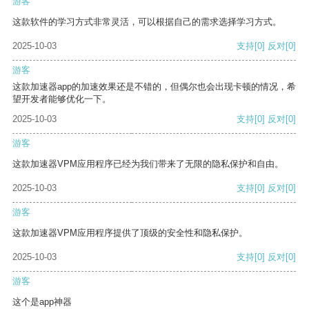
游客
这款软件的学习方式非常灵活，可以根据自己的需求选择学习方式。
2025-10-03
支持
[0]
反对
[0]
游客
这款加速器app的加速效果还是不错的，但偶尔也会出现卡顿的情况，希
望开发者能够优化一下。
2025-10-03
支持
[0]
反对
[0]
游客
这款加速器VPM应用程序已经为我们带来了无限的隐私保护和自由。
2025-10-03
支持
[0]
反对
[0]
游客
这款加速器VPM应用程序提供了顶级的安全性和隐私保护。
2025-10-03
支持
[0]
反对
[0]
游客
这个是app神器