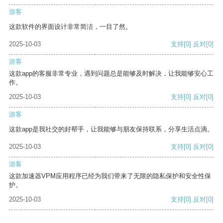
游客
这款软件的界面设计非常简洁，一目了然。
2025-10-03
支持
[0]
反对
[0]
游客
这款app的客服非常专业，遇到问题总是能够及时解决，让我能够安心工
作。
2025-10-03
支持
[0]
反对
[0]
游客
这款app是我社交的好帮手，让我能够与朋友保持联系，分享生活点滴。
2025-10-03
支持
[0]
反对
[0]
游客
这款加速器VPM应用程序已经为我们带来了无限的隐私保护和安全性保
护。
2025-10-03
支持
[0]
反对
[0]