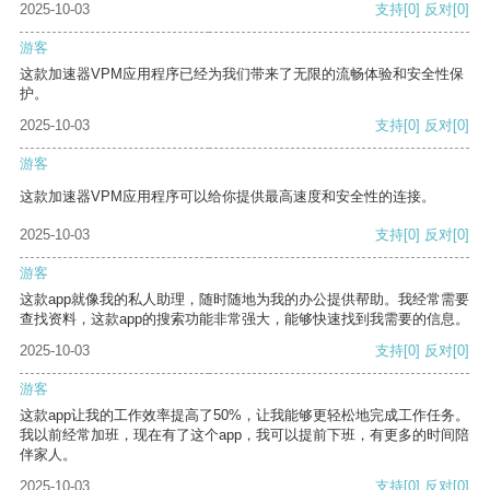
2025-10-03
支持
[0]
反对
[0]
游客
这款加速器VPM应用程序已经为我们带来了无限的流畅体验和安全性保
护。
2025-10-03
支持
[0]
反对
[0]
游客
这款加速器VPM应用程序可以给你提供最高速度和安全性的连接。
2025-10-03
支持
[0]
反对
[0]
游客
这款app就像我的私人助理，随时随地为我的办公提供帮助。我经常需要
查找资料，这款app的搜索功能非常强大，能够快速找到我需要的信息。
2025-10-03
支持
[0]
反对
[0]
游客
这款app让我的工作效率提高了50%，让我能够更轻松地完成工作任务。
我以前经常加班，现在有了这个app，我可以提前下班，有更多的时间陪
伴家人。
2025-10-03
支持
[0]
反对
[0]