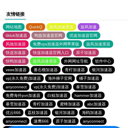
友情链接
网站地图
QuickQ
旋风加速度器
旋风加速
tiktok加速器
狗急加速器官网
优途加速器官网
风驰加速器
免费vps加速器外网苹果版
旋风加速度器
快连加速器
快连加速器官网入口
原子加速器
快鸭加速器
旋风加速度器
外网网址导航
软件中心
veee加速器
番石榴加速器
青柠加速器
银河加速器
vp(永久免费)加速器
海外梯子官网
橘子加速器
anyconnect
vp(永久免费)加速器
暴雪加速器
免费海外pvn加速器
白鲸加速器
hammer加速器
暴雪加速器
青柠加速器
蜜蜂加速器
abc加速器
优云666
荔枝加速器
银河加速器
海鸥加速器
anyconnect
速鹰666
原子加速器
anyconnect